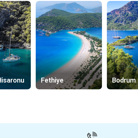
Hisaronu
Fethiye
Bodrum