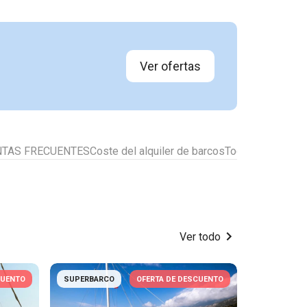
Ver ofertas
TAS FRECUENTES
Coste del alquiler de barcos
Todos los destin
Ver todo
CUENTO
SUPERBARCO
OFERTA DE DESCUENTO
SUPERBAR