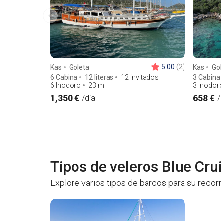
5.00
(2)
Kas
Goleta
Kas
Go
6 Cabina
12 literas
12 invitados
3 Cabina
6 Inodoro
23
m
3 Inodor
1,350 €
658 €
/día
/
Tipos de veleros Blue Cru
Explore varios tipos de barcos para su recor