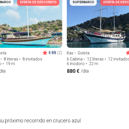
BARCO
OFERTA DE DESCUENTO
SUPERBARCO
OFERTA DE DES
4.88
(2)
leta
Kas
Goleta
8 literas
8 invitados
6 Cabina
12 literas
12 invitado
o
19
m
6 Inodoro
22
m
880 €
día
/día
u próximo recorrido en crucero azul.