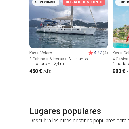
SUPERBARCO
OFERTA DE DESCUENTO
SUPER
4.97
(4)
Kas
Velero
Kas
Go
3 Cabina
6 literas
8 invitados
4 Cabina
1 Inodoro
12,4
m
4 Inodor
450 €
900 €
/día
/
Lugares populares
Descubra los otros destinos populares para s