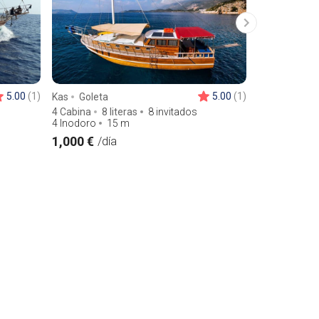
5.00
(1)
5.00
(1)
Kas
Goleta
Kas
Velero
4 Cabina
8 literas
8 invitados
2 Cabina
4 
4 Inodoro
15
m
1 Inodoro
1
1,000 €
1,000 €
/día
/dí