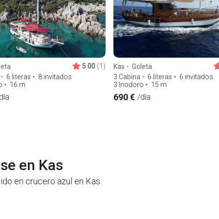
5.00
(1)
leta
Kas
Goleta
6 literas
8 invitados
3 Cabina
6 literas
6 invitados
o
16
m
3 Inodoro
15
m
690 €
día
/día
ise en Kas
rido en crucero azul en Kas.