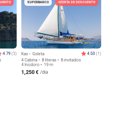
CUENTO
SUPERBARCO
OFERTA DE DESCUENTO
4.79
(3)
4.50
(1)
Kas
Goleta
s
4 Cabina
8 literas
8 invitados
4 Inodoro
19
m
1,250 €
/día