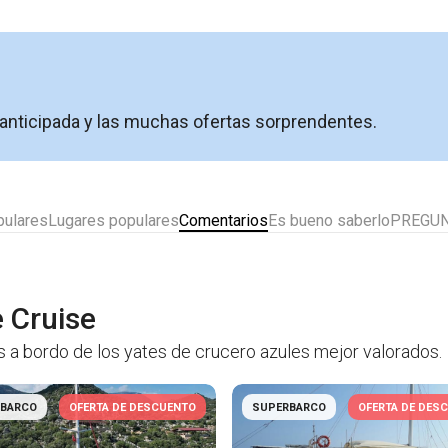
anticipada y las muchas ofertas sorprendentes.
pulares
Lugares populares
Comentarios
Es bueno saberlo
PREGUN
 Cruise
 a bordo de los yates de crucero azules mejor valorados.
BARCO
OFERTA DE DESCUENTO
SUPERBARCO
OFERTA DE DES