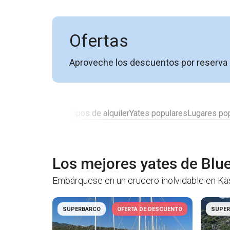
Ofertas
Aproveche los descuentos por reserva 
dos
Tipos de barcos
Tipos de alquiler
Yates populares
Lugares po
Los mejores yates de Blue
Embárquese en un crucero inolvidable en Kas
SUPERBARCO
OFERTA DE DESCUENTO
SUPER