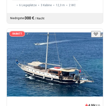
6 Liegeplätze
3 Kabine
12,3 m
2
WC
300 €
Niedrigster
/
Nacht
RABATT
4,99
(11)