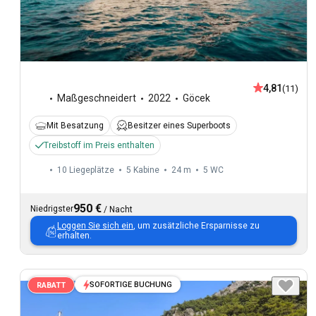
4,81
(11)
Maßgeschneidert
2022
Göcek
Mit Besatzung
Besitzer eines Superboots
Treibstoff im Preis enthalten
10 Liegeplätze
5 Kabine
24 m
5
WC
950 €
Niedrigster
/
Nacht
Loggen Sie sich ein
, um zusätzliche Ersparnisse zu
erhalten.
SOFORTIGE BUCHUNG
RABATT