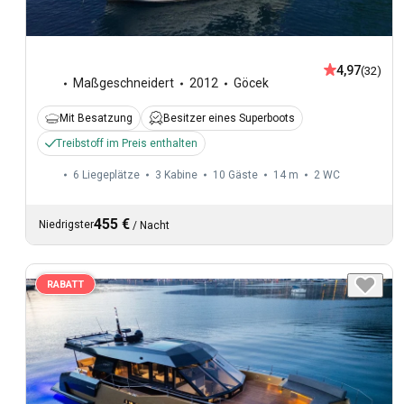
4,97
(32)
Maßgeschneidert
2012
Göcek
Mit Besatzung
Besitzer eines Superboots
Treibstoff im Preis enthalten
6 Liegeplätze
3 Kabine
10 Gäste
14 m
2
WC
455 €
Niedrigster
/
Nacht
RABATT