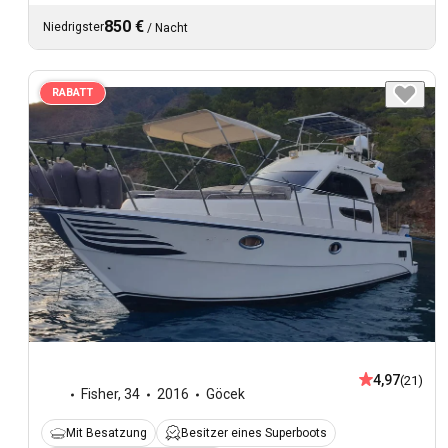
850 €
Niedrigster
/
Nacht
RABATT
4,97
(21)
Fisher
,
34
2016
Göcek
Mit Besatzung
Besitzer eines Superboots