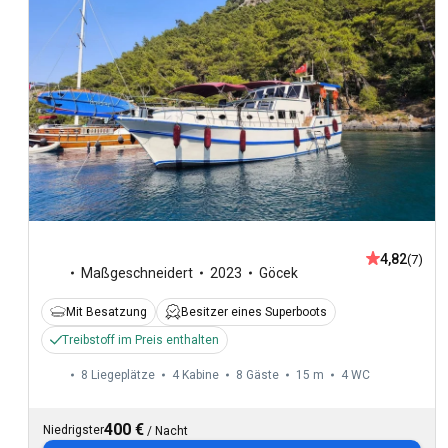
4,82
(7)
Maßgeschneidert
2023
Göcek
Mit Besatzung
Besitzer eines Superboots
Treibstoff im Preis enthalten
8 Liegeplätze
4 Kabine
8 Gäste
15 m
4
WC
400 €
Niedrigster
/
Nacht