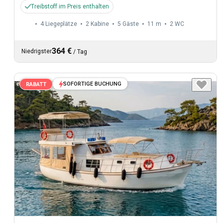
Treibstoff im Preis enthalten
4 Liegeplätze
2 Kabine
5 Gäste
11 m
2
WC
364 €
Niedrigster
/
Tag
SOFORTIGE BUCHUNG
RABATT