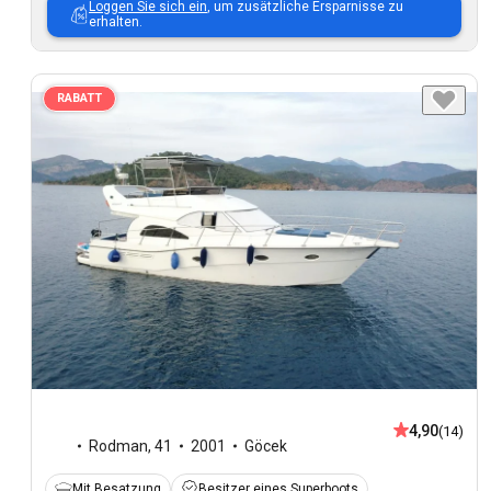
Loggen Sie sich ein
, um zusätzliche Ersparnisse zu
erhalten.
RABATT
4,90
(14)
Rodman
,
41
2001
Göcek
Mit Besatzung
Besitzer eines Superboots