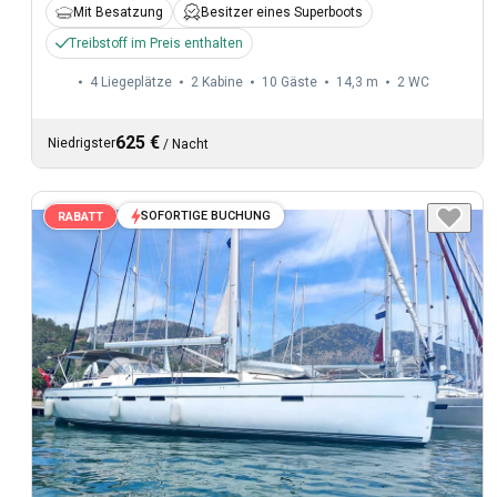
Mit Besatzung
Besitzer eines Superboots
Treibstoff im Preis enthalten
4 Liegeplätze
2 Kabine
10 Gäste
14,3 m
2
WC
625 €
Niedrigster
/
Nacht
SOFORTIGE BUCHUNG
RABATT