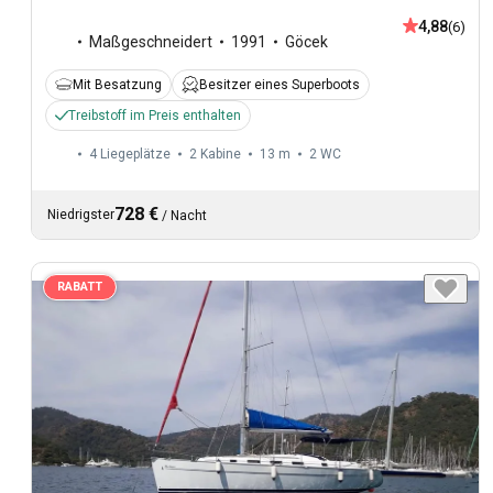
4,88
(6)
Maßgeschneidert
1991
Göcek
Mit Besatzung
Besitzer eines Superboots
Treibstoff im Preis enthalten
4 Liegeplätze
2 Kabine
13 m
2
WC
728 €
Niedrigster
/
Nacht
RABATT