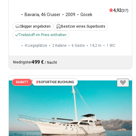
4,92
(37)
Bavaria
,
46 Cruiser
2009
Göcek
Skipper angeboten
Besitzer eines Superboots
Treibstoff im Preis enthalten
4 Liegeplätze
2 Kabine
6 Gäste
14,2 m
1
WC
499 €
Niedrigster
/
Nacht
SOFORTIGE BUCHUNG
RABATT