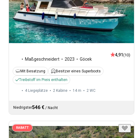
4,91
(10)
Maßgeschneidert
2023
Göcek
Mit Besatzung
Besitzer eines Superboots
Treibstoff im Preis enthalten
4 Liegeplätze
2 Kabine
14 m
2
WC
546 €
Niedrigster
/
Nacht
RABATT