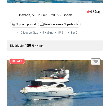
4,67
(4)
Bavaria
,
51 Cruiser
2015
Göcek
Skipper optional
Besitzer eines Superboots
10 Liegeplätze
5 Kabine
15,6 m
3
WC
409 €
Niedrigster
/
Nacht
RABATT