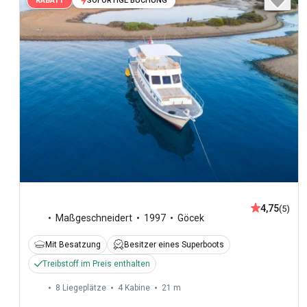
SOFORTIGE BUCHUNG
RABATT
4,75
(5)
Maßgeschneidert
1997
Göcek
Mit Besatzung
Besitzer eines Superboots
Treibstoff im Preis enthalten
8 Liegeplätze
4 Kabine
21 m