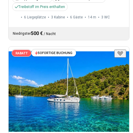
Treibstoff im Preis enthalten
6 Liegeplätze
3 Kabine
6 Gäste
14 m
3
WC
500 €
Niedrigster
/
Nacht
SOFORTIGE BUCHUNG
RABATT