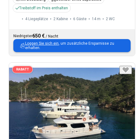
Treibstoff im Preis enthalten
4 Liegeplätze
2 Kabine
6 Gäste
14 m
2
WC
650 €
Niedrigster
/
Nacht
Loggen Sie sich ein
, um zusätzliche Ersparnisse zu
erhalten.
RABATT