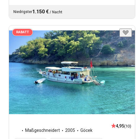
1.150 €
Niedrigster
/
Nacht
RABATT
4,95
(10)
Maßgeschneidert
2005
Göcek