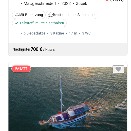
Maßgeschneidert
2022
Göcek
Mit Besatzung
Besitzer eines Superboots
Treibstoff im Preis enthalten
6 Liegeplätze
3 Kabine
17 m
3
WC
700 €
Niedrigster
/
Nacht
RABATT