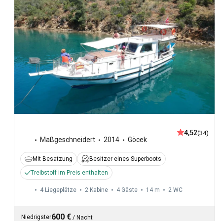
4,52
(34)
Maßgeschneidert
2014
Göcek
Mit Besatzung
Besitzer eines Superboots
Treibstoff im Preis enthalten
4 Liegeplätze
2 Kabine
4 Gäste
14 m
2
WC
600 €
Niedrigster
/
Nacht