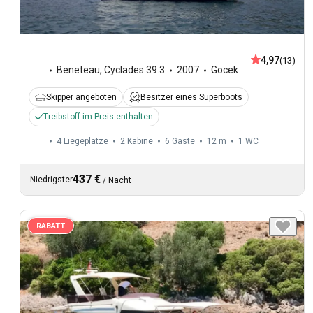
4,97
(13)
Beneteau
,
Cyclades 39.3
2007
Göcek
Skipper angeboten
Besitzer eines Superboots
Treibstoff im Preis enthalten
4 Liegeplätze
2 Kabine
6 Gäste
12 m
1
WC
437 €
Niedrigster
/
Nacht
RABATT