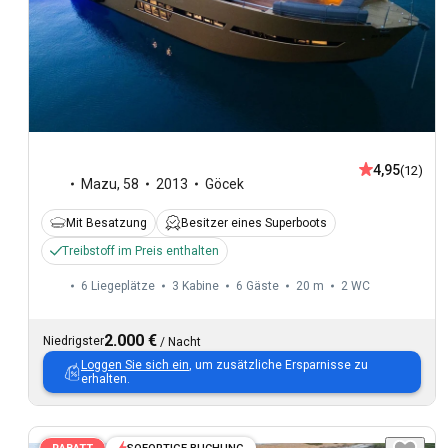
4,95
(12)
Mazu
,
58
2013
Göcek
Mit Besatzung
Besitzer eines Superboots
Treibstoff im Preis enthalten
6 Liegeplätze
3 Kabine
6 Gäste
20 m
2
WC
2.000 €
Niedrigster
/
Nacht
Loggen Sie sich ein
, um zusätzliche Ersparnisse zu
erhalten.