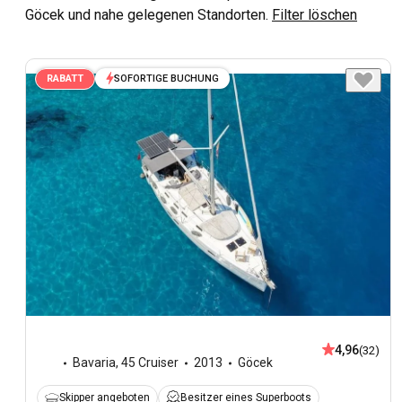
Göcek und nahe gelegenen Standorten.
Filter löschen
SOFORTIGE BUCHUNG
RABATT
4,96
(32)
Bavaria
,
45 Cruiser
2013
Göcek
Skipper angeboten
Besitzer eines Superboots