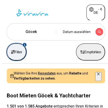
-
€
DE
Göcek
Datum auswählen
1
Filter
Empfohlen
Wählen Sie Ihre
Reisedaten
aus, um
Rabatte
und
Verfügbarkeiten zu sehen.
Boot Mieten Göcek & Yachtcharter
1.501 von 1.585 Angebote
entsprechen Ihren Kriterien in