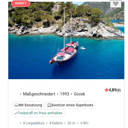
RABATT
4,89
(8)
Maßgeschneidert
1993
Göcek
Mit Besatzung
Besitzer eines Superboots
Treibstoff im Preis enthalten
8 Liegeplätze
4 Kabine
26 m
4
WC