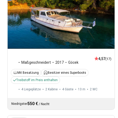
4,57
(17)
Maßgeschneidert
2017
Göcek
Mit Besatzung
Besitzer eines Superboots
Treibstoff im Preis enthalten
4 Liegeplätze
2 Kabine
4 Gäste
13 m
2
WC
550 €
Niedrigster
/
Nacht