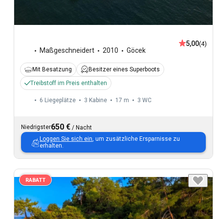
5,00
(4)
Maßgeschneidert
2010
Göcek
Mit Besatzung
Besitzer eines Superboots
Treibstoff im Preis enthalten
6 Liegeplätze
3 Kabine
17 m
3
WC
650 €
Niedrigster
/
Nacht
Loggen Sie sich ein
, um zusätzliche Ersparnisse zu
erhalten.
RABATT