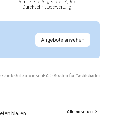
Verifizierte Angebote · 4,9/5
Durchschnittsbewertung
Angebote ansehen
te Ziele
Gut zu wissen
F.A.Q.
Kosten für Yachtcharter
Alle Destinati
Alle ansehen
teten blauen