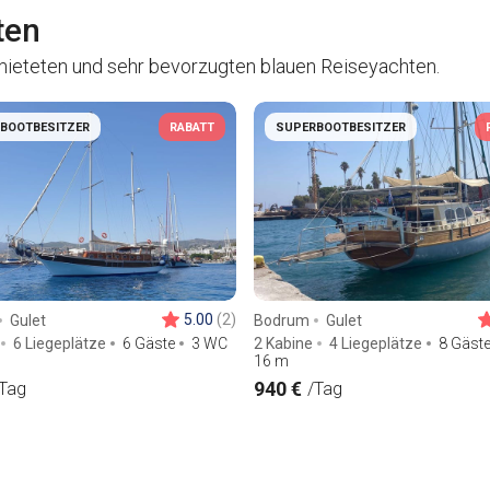
ten
mieteten und sehr bevorzugten blauen Reiseyachten.
BOOTBESITZER
RABATT
SUPERBOOTBESITZER
5.00
(2)
Gulet
Bodrum
Gulet
6 Liegeplätze
6 Gäste
3 WC
2 Kabine
4 Liegeplätze
8 Gäst
16
m
940 €
Tag
/Tag