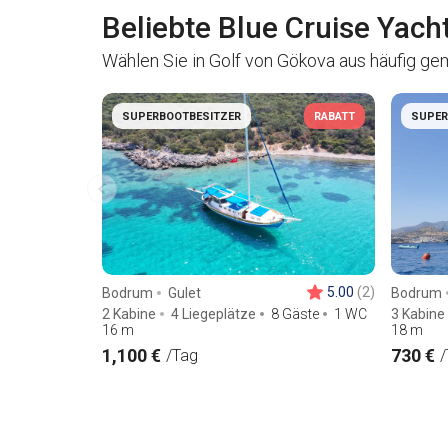
Beliebte Blue Cruise Yach
Wählen Sie in Golf von Gökova aus häufig ge
SUPERBOOTBESITZER
RABATT
SUPER
5.00
(2)
Bodrum
Gulet
Bodrum
2 Kabine
4 Liegeplätze
8 Gäste
1 WC
3 Kabine
16
m
18
m
1,100 €
730 €
/Tag
/