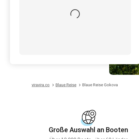
viravira.co
Blaue Reise
Blaue Reise Gokova
Große Auswahl an Booten