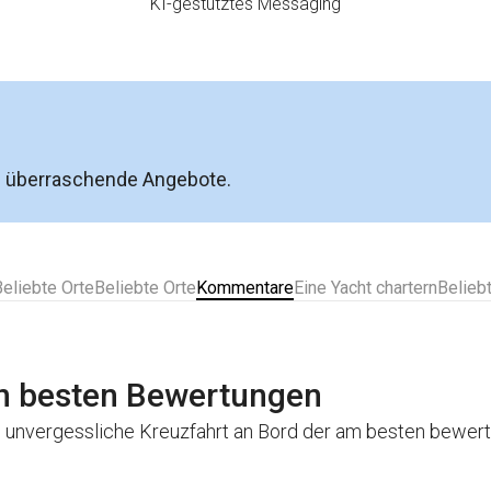
KI-gestütztes Messaging
e überraschende Angebote.
Beliebte Orte
Beliebte Orte
Kommentare
Eine Yacht chartern
Belieb
en besten Bewertungen
e unvergessliche Kreuzfahrt an Bord der am besten bewer