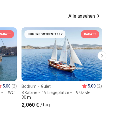
Alle ansehen
RABATT
SUPERBOOTBESITZER
RABATT
SUPERBOOT
5.00
(2)
5.00
(2)
Bodrum
Gulet
Bodrum
Gul
e
1 WC
8 Kabine
19 Liegeplätze
19 Gäste
2 Kabine
4 
30
m
12
m
2,060 €
610 €
/Tag
/Tag