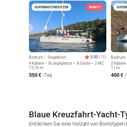
SUPERBOOTBESITZER
RABATT
SUPER
5.00
(15)
Bodrum
Segelboot
Bodrum
4 Kabine
8 Liegeplätze
8 Gäste
2 WC
2 Kabine
13,76
m
11
m
550 €
400 €
/Tag
/
Blaue Kreuzfahrt-Yacht-T
Entdecken Sie eine Vielzahl von Bootstypen f