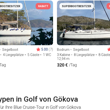
BOOTBESITZER
RABATT
SUPERBOOTBESITZER
5.00
(7)
Segelboot
Bodrum
Segelboot
4 Liegeplätze
5 Gäste
1 WC
3 Kabine
8 Liegeplätze
8 Gäst
12,94
m
320 €
Tag
/Tag
ypen in Golf von Gökova
ür Ihre Blue Cruise-Tour in Golf von Gökova.